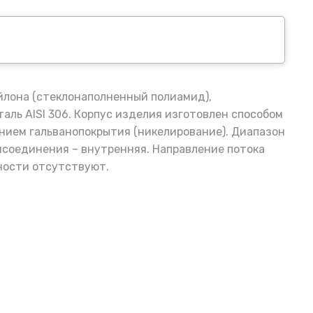
ейлона (стеклонаполненный полиамид),
ль AISI 306. Корпус изделия изготовлен способом
нием гальванопокрытия (никелирование). Диапазон
рисоединения – внутренняя. Направление потока
ности отсутствуют.