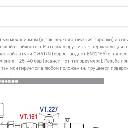
овым механизмом (шток, верхняя, нижняя тарелки) из н
еской стойкостью. Материал пружины – нержавеющая ста
венной латуни CW617N (евростандарт EN12165) с нанесе
вление – 25–40 бар (зависит от типоразмера). Резьба п
лапан монтируется в любом положении, трущиеся поверх