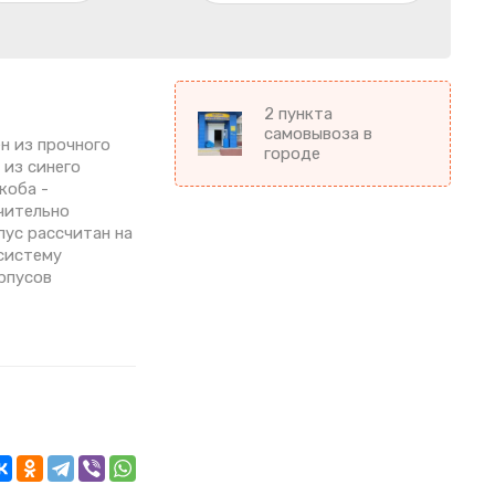
2 пункта
самовывоза в
ен из прочного
городе
 из синего
коба -
ачительно
пус рассчитан на
 систему
рпусов